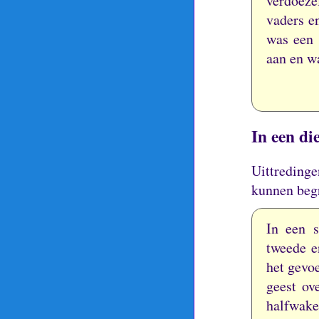
verdoeze
vaders e
was een 
aan en w
In een di
Uittredinge
kunnen begr
In een s
tweede e
het gevoe
geest ov
halfwake