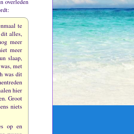
n overleden
rdt:
enmaal te
dit alles,
nog meer
niet meer
un slaap,
 was, met
h was dit
nentreden
malen hier
den.
Groot
ens niets
les op en