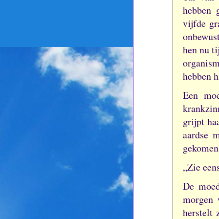
hebben 
vijfde g
onbewust
hen nu ti
organism
hebben hi
Een moe
krankzin
grijpt h
aardse 
gekomen 
„Zie eens
De moede
morgen w
herstelt