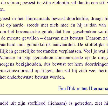
 de sferen geweest is.
Zijn zielepijn zal dan in een stil
en.
 geest in het Hiernamaals bewust doorleefde, draagt hij
st op aarde, steeds met zich mee en hij is dan van 
door het bovenaardse geluk, dat hem geschonken werd, 
n de meeste gevallen – daarvan niet bewust.
Daarom zal
waarheid niet gemakkelijk aanvaarden.
De stoffelijke
lijk in geestelijke toestanden verplaatsen.
Voel je wat 
Wanneer hij zijn gedachten concentreerde op de ding
orgens bezighouden, dus bewust tot hem doordringen,
ustzijnsvoorraad opstijgen, dan zal hij zich veel heri
 het onderbewuste bewust worden.
Een Blik in het Hiernama
dré uit zijn stofkleed (lichaam) is getreden, ziet h