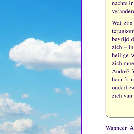
nachts in
verander
Wat zijn
terugkom
bevrijd 
zich – i
heilige 
zich moei
André?
hem ’s m
onderbew
zich van
Wanneer An