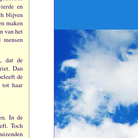
vierde en
h blijven
den maken
en van het
l mensen
, dat de
riet.
Dan
eleeft de
 tot haar
men.
In de
eft.
Toch
uizenden