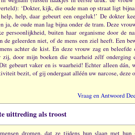
verteld): ‘Dokter, kijk, die oude man op straat ligt bijn
 help, help, daar gebeurt een ongeluk!’
De dokter kee
en ja, de oude man lag bijna onder de tram.
Deze vrouw
jke persoonlijkheid, buiten haar organisme door de na
n de geleerden niet, of de mens een ziel heeft.
Een bew
 mens achter de kist.
En deze vrouw zag en beleefde d
 zij, door mijn boeken die waarheid zélf onderging 
Dit gebeurt vaker en is waarheid!
Echter alleen dán, 
tiviteit bezit, of gij ondergaat alléén uw narcose, deze
Vraag en Antwoord Dee
 uittreding als troost
mensen dromen, dat ze tijdens hun slaap met hun 