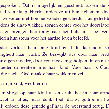
gesproken.
Dat is mogelijk en geschiedt tussen de 
raad van slaap.
Hierin treden ze uit hun lichamen, doc
, ze weten niet hoe het wonder geschiedt.
Hun gelief
jdens de slaap wakker, zorgen echter voor het doorslap
e en brengen hen terug naar het lichaam.
Heel vee
erin hun steun voor het aardse leven beleefd.
der verliest haar enig kind en lijdt daaronder zó
nigheid haar wacht.
Ze bezwijkt dus door haar verd
aar eigen moeder, door een meester geholpen, in en nu b
moeder de eenheid met haar kind.
Voor haar is God
die nacht.
God maakte haar wakker en zei:
, mijn kind, wie hier is?”
r vliegt op haar kind af en drukt het in haar ar
eet zij alles, maar denkt toch dat ze gedroomd he
 zij erdoor, deze genade gaf haar de weerstand terug.
D