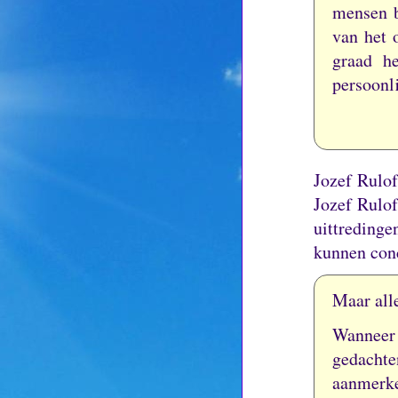
mensen b
van het 
graad he
persoonli
Jozef Rulo
Jozef Rulo
uittreding
kunnen conc
Maar alle
Wanneer
gedachte
aanmerke