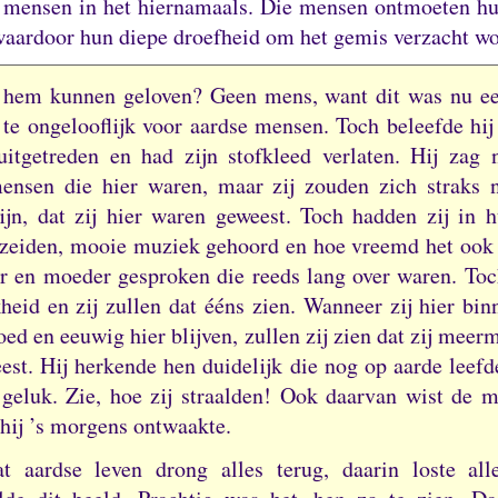
n mensen in het hiernamaals.
Die mensen ontmoeten hu
waardoor hun diepe droefheid om het gemis verzacht wo
 hem kunnen geloven?
Geen mens, want dit was nu e
 te ongelooflijk voor aardse mensen.
Toch beleefde hij 
uitgetreden en had zijn stofkleed verlaten.
Hij zag 
ensen die hier waren, maar zij zouden zich straks 
ijn, dat zij hier waren geweest.
Toch hadden zij in h
j zeiden, mooie muziek gehoord en hoe vreemd het ook
r en moeder gesproken die reeds lang over waren.
Toc
kheid en zij zullen dat ééns zien.
Wanneer zij hier bin
ed en eeuwig hier blijven, zullen zij zien dat zij meer
eest.
Hij herkende hen duidelijk die nog op aarde leef
 geluk.
Zie, hoe zij straalden!
Ook daarvan wist de m
 hij ’s morgens ontwaakte.
t aardse leven drong alles terug, daarin loste al