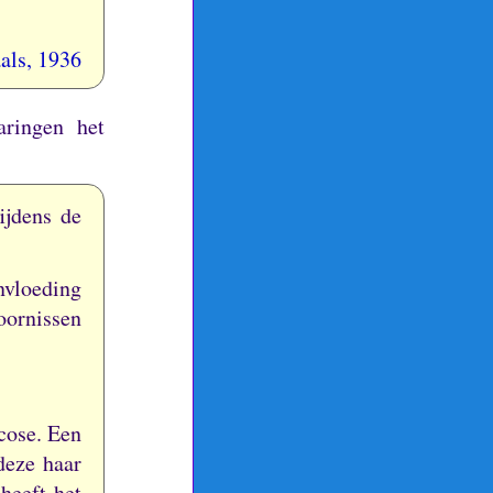
als, 1936
ringen het
ijdens de
nvloeding
oornissen
rcose.
Een
deze haar
heeft het