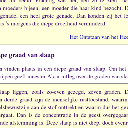
lde dit beeld.
Prachtig was het, hen zo te zien.
Da
n moeders bijeen, een moeder die haar kind bezocht.
E
genade, een heel grote genade.
Dan konden zij het l
as ’s morgens die diepe droefheid verminderd.
Het Ontstaan van het Hee
epe graad van slaap
n vinden plaats in een diepe graad van slaap.
Om het 
ijpen geeft meester Alcar uitleg over de graden van sla
laap liggen, zoals zo-even gezegd, zeven graden.
D
n derde graad zijn de menselijke rusttoestand, waari
lsbewustzijn aan de stof onttrekt en waarin dus het ge
ergaat.
Dan is de concentratie in de geest overgegaa
nde afstemming is.
Deze slaap is niet diep, doch even