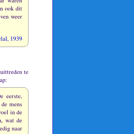
ar waren
n ook dit
even weer
lal, 1939
uittreden te
ap:
e eerste,
n de mens
voel in de
n, wat de
redig naar