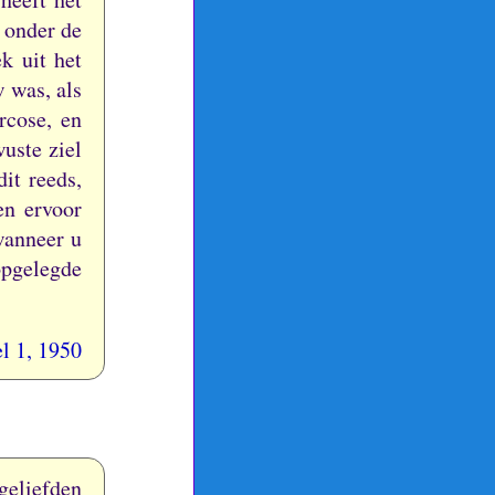
a onder de
k uit het
 was, als
rcose, en
uste ziel
it reeds,
en ervoor
wanneer u
 opgelegde
l 1, 1950
geliefden