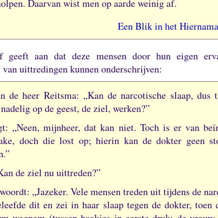
holpen.
Daarvan wist men op aarde weinig af.
Een Blik in het Hiernama
of geeft aan dat deze mensen door hun eigen erva
l van uittredingen kunnen onderschrijven:
n de heer Reitsma: „Kan de narcotische slaap, dus t
 nadelig op de geest, de ziel, werken?”
gt: „Neen, mijnheer, dat kan niet.
Toch is er van beï
ake, doch die lost op; hierin kan de dokter geen st
n.”
Kan de ziel nu uittreden?”
twoordt: „Jazeker.
Vele mensen treden uit tijdens de na
leefde dit en zei in haar slaap tegen de dokter, toen 
rm wegnam (tussen haakjes in eerste druk: de vrouw 