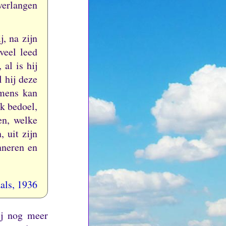
 verlangen
, na zijn
veel leed
al is hij
 hij deze
 mens kan
ik bedoel,
en, welke
 uit zijn
nneren en
als, 1936
ij nog meer