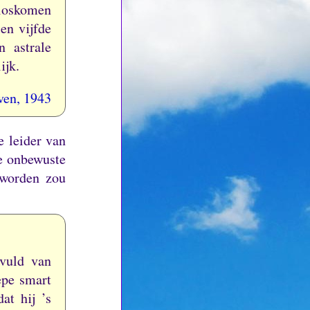
 loskomen
en vijfde
 astrale
ijk.
ven, 1943
e leider van
de onbewuste
 worden zou
vuld van
epe smart
at hij ’s