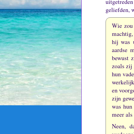
uitgetrede
geliefden, 
Wie zou
machtig,
hij was 
aardse m
bewust z
zoals zi
hun vade
werkelij
en voorgo
zijn gew
was hun
meer als
Neen, da