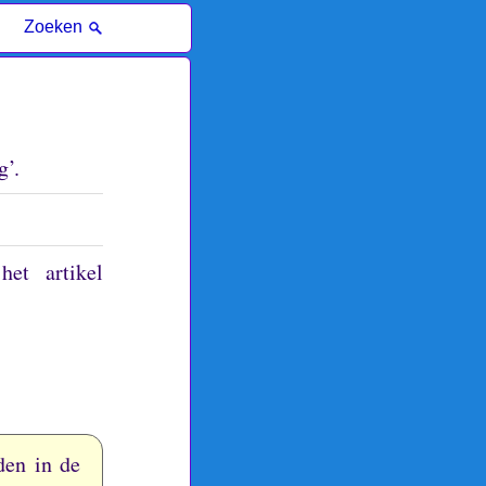
Zoeken
g’.
et artikel
den in de