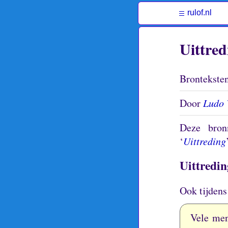
rulof.nl
Uittred
Bronteksten 
Door
Ludo 
Deze bron
‘
Uittreding
Uittredin
Ook tijdens
Vele men