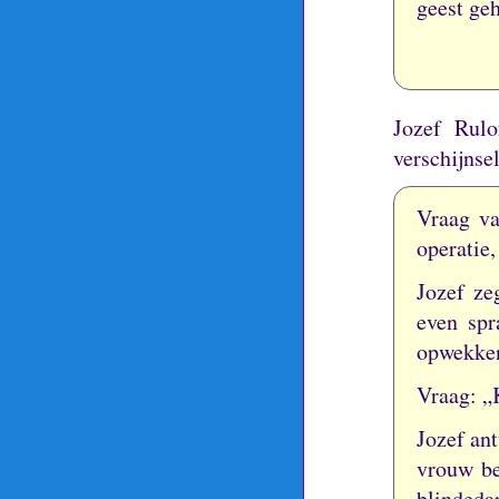
geest ge
Jozef Rul
verschijnse
Vraag va
operatie,
Jozef ze
even spr
opwekke
Vraag: „
Jozef an
vrouw be
blindeda