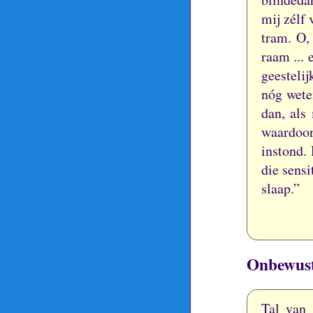
mij zélf 
tram.
O,
raam ... 
geesteli
nóg wete
dan, als
waardoor
instond.
die sensi
slaap.”
Onbewuste
Tal van 