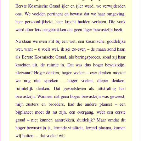
Eerste Kosmische Graad ijler en ijler werd, we verwijderden
ons.
We voelden pertinent en bewust dat we haar omgeving,
haar persoonlijkheid, haar kracht hadden verlaten.
Die vonk
werd door iets aangetrokken dat geen láger bewustzijn bezit.
Nu staan we even stil bij een wet, een kosmische, goddelijke
wet, want – u voelt wel, ik zei zo-even – de maan zond haar,
als Eerste Kosmische Graad, als baringsproces, zond zij haar
krachten uit, de ruimte in.
Dat was dus hoger bewustzijn,
nietwaar?
Hoger denken, hoger voelen – over denken moeten
we nog niet spreken – hoger voelen, dieper denken,
ruímtelijk denken.
Dat gevoelsleven als uitstraling had
bewustzijn.
Wanneer dat geen hoger bewustzijn was geweest,
mijn zusters en broeders, had die andere planeet – een
bijplaneet moet dit nu zijn, een overgang, wéér een eerste
graad – niet kunnen aantrekken, duidelijk?
Maar omdat dit
hoger bewustzijn is, levende vitaliteit, levend plasma, komen
wij buiten ... dat voelen wij.