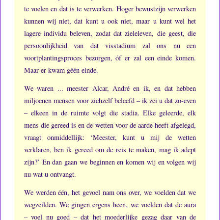
te voelen en dat is te verwerken.
Hoger bewustzijn verwerken
kunnen wij niet, dat kunt u ook niet, maar u kunt wel het
lagere individu beleven, zodat dat zieleleven, die geest, die
persoonlijkheid van dat visstadium zal ons nu een
voortplantingsproces bezorgen, óf er zal een einde komen.
Maar er kwam géén einde.
We waren ... meester Alcar, André en ik, en dat hebben
miljoenen mensen voor zichzelf beleefd – ik zei u dat zo-even
– elkeen in de ruimte volgt die stadia.
Elke geleerde, elk
mens die gereed is en de wetten voor de aarde heeft afgelegd,
vraagt onmiddellijk: ‘Meester, kunt u mij de wetten
verklaren, ben ik gereed om de reis te maken, mag ik adept
zijn?’
En dan gaan we beginnen en komen wij en volgen wij
nu wat u ontvangt.
We werden één, het gevoel nam ons over, we voelden dat we
wegzeilden.
We gingen ergens heen, we voelden dat de aura
– voel nu goed – dat het moederlijke gezag daar van de