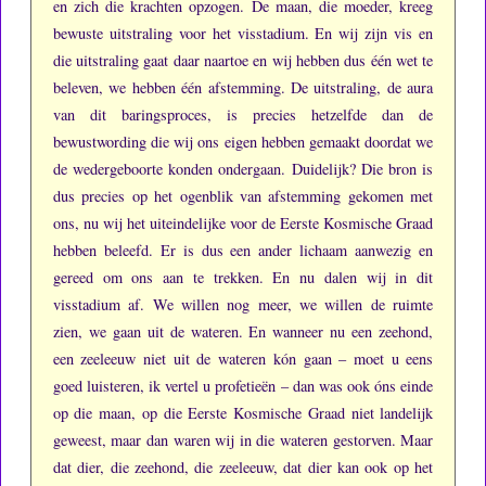
en zich die krachten opzogen.
De maan, die moeder, kreeg
bewuste uitstraling voor het visstadium.
En wij zijn vis en
die uitstraling gaat daar naartoe en wij hebben dus één wet te
beleven, we hebben één afstemming.
De uitstraling, de aura
van dit baringsproces, is precies hetzelfde dan de
bewustwording die wij ons eigen hebben gemaakt doordat we
de wedergeboorte konden ondergaan.
Duidelijk?
Die bron is
dus precies op het ogenblik van afstemming gekomen met
ons, nu wij het uiteindelijke voor de Eerste Kosmische Graad
hebben beleefd.
Er is dus een ander lichaam aanwezig en
gereed om ons aan te trekken.
En nu dalen wij in dit
visstadium af.
We willen nog meer, we willen de ruimte
zien, we gaan uit de wateren.
En wanneer nu een zeehond,
een zeeleeuw niet uit de wateren kón gaan – moet u eens
goed luisteren, ik vertel u profetieën – dan was ook óns einde
op die maan, op die Eerste Kosmische Graad niet landelijk
geweest, maar dan waren wij in die wateren gestorven.
Maar
dat dier, die zeehond, die zeeleeuw, dat dier kan ook op het