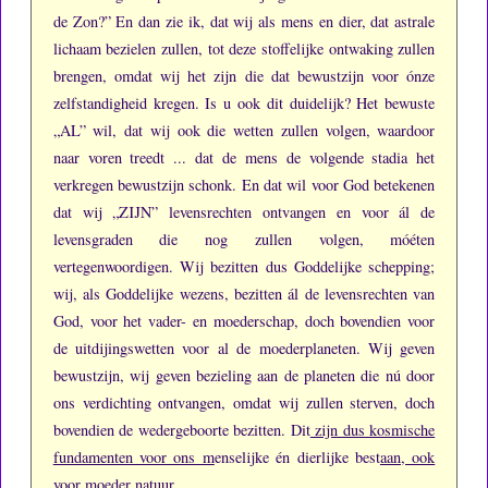
de Zon?”
En dan zie ik, dat wij als mens en dier, dat astrale
lichaam bezielen zullen, tot deze stoffelijke ontwaking zullen
brengen, omdat wij het zijn die dat bewustzijn voor ónze
zelfstandigheid kregen.
Is u ook dit duidelijk?
Het bewuste
„AL” wil, dat wij ook die wetten zullen volgen, waardoor
naar voren treedt ... dat de mens de volgende stadia het
verkregen bewustzijn schonk.
En dat wil voor God betekenen
dat wij „ZIJN” levensrechten ontvangen en voor ál de
levensgraden die nog zullen volgen, móéten
vertegenwoordigen.
Wij bezitten dus Goddelijke schepping;
wij, als Goddelijke wezens, bezitten ál de levensrechten van
God, voor het vader- en moederschap, doch bovendien voor
de uitdijingswetten voor al de moederplaneten.
Wij geven
bewustzijn, wij geven bezieling aan de planeten die nú door
ons verdichting ontvangen, omdat wij zullen sterven, doch
bovendien de wedergeboorte bezitten.
Dit
zijn dus kosmische
fundamenten voor ons m
enselijke én dierlijke best
aan, ook
voor moede
r natuur.