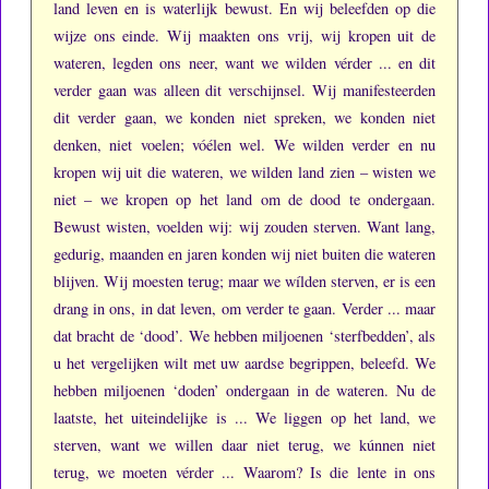
land leven en is waterlijk bewust.
En wij beleefden op die
wijze ons einde.
Wij maakten ons vrij, wij kropen uit de
wateren, legden ons neer, want we wilden vérder ... en dit
verder gaan was alleen dit verschijnsel.
Wij manifesteerden
dit verder gaan, we konden niet spreken, we konden niet
denken, niet voelen; vóélen wel.
We wilden verder en nu
kropen wij uit die wateren, we wilden land zien – wisten we
niet – we kropen op het land om de dood te ondergaan.
Bewust wisten, voelden wij: wij zouden sterven.
Want lang,
gedurig, maanden en jaren konden wij niet buiten die wateren
blijven.
Wij moesten terug; maar we wílden sterven, er is een
drang in ons, in dat leven, om verder te gaan.
Verder ... maar
dat bracht de ‘dood’.
We hebben miljoenen ‘sterfbedden’, als
u het vergelijken wilt met uw aardse begrippen, beleefd.
We
hebben miljoenen ‘doden’ ondergaan in de wateren.
Nu de
laatste, het uiteindelijke is ...
We liggen op het land, we
sterven, want we willen daar niet terug, we kúnnen niet
terug, we moeten vérder ...
Waarom?
Is die lente in ons