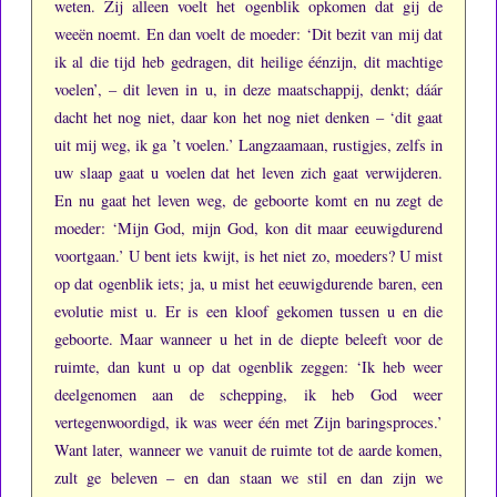
weten.
Zij alleen voelt het ogenblik opkomen dat gij de
weeën noemt.
En dan voelt de moeder: ‘Dit bezit van mij dat
ik al die tijd heb gedragen, dit heilige éénzijn, dit machtige
voelen’, – dit leven in u, in deze maatschappij, denkt; dáár
dacht het nog niet, daar kon het nog niet denken – ‘dit gaat
uit mij weg, ik ga ’t voelen.’
Langzaamaan, rustigjes, zelfs in
uw slaap gaat u voelen dat het leven zich gaat verwijderen.
En nu gaat het leven weg, de geboorte komt en nu zegt de
moeder: ‘Mijn God, mijn God, kon dit maar eeuwigdurend
voortgaan.’
U bent iets kwijt, is het niet zo, moeders?
U mist
op dat ogenblik iets; ja, u mist het eeuwigdurende baren, een
evolutie mist u.
Er is een kloof gekomen tussen u en die
geboorte.
Maar wanneer u het in de diepte beleeft voor de
ruimte, dan kunt u op dat ogenblik zeggen: ‘Ik heb weer
deelgenomen aan de schepping, ik heb God weer
vertegenwoordigd, ik was weer één met Zijn baringsproces.’
Want later, wanneer we vanuit de ruimte tot de aarde komen,
zult ge beleven – en dan staan we stil en dan zijn we