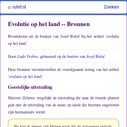
rulof.nl
Zoeken
Evolutie op het land -- Bronnen
Bronteksten uit de boeken van Jozef Rulof bij het artikel ‘evolutie
op het land’.
Door
Ludo Vrebos
, gebaseerd op de
boeken
van
Jozef Rulof
.
Deze bronnen veronderstellen de voorafgaande lezing van het artikel
‘
evolutie op het land
’.
Geestelijke uitstraling
Meester
Zelanus
vergelijkt de uitstraling die naar de tweede planeet
gaat met de uitstraling van de mens op aarde die hiermee ongeweten
zijn hiernamaals vormt:
Nu kan ik alweer stil blijven staan bij de wijsgerige stelsels,